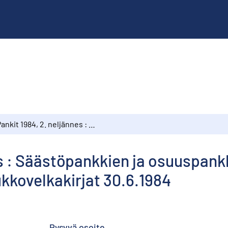
Pankit 1984, 2. neljännes : Säästöpankkien ja osuuspankkien tila 30.6.1984, Pankkien omistamat joukkovelkakirjat 30.6.1984
s : Säästöpankkien ja osuuspankk
kkovelkakirjat 30.6.1984
Pysyvä osoite