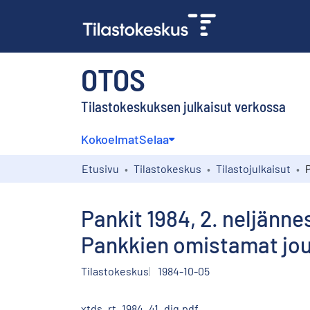
OTOS
Tilastokeskuksen julkaisut verkossa
Kokoelmat
Selaa
Etusivu
Tilastokeskus
Tilastojulkaisut
Pankit 1984, 2. neljänne
Pankkien omistamat jou
Tilastokeskus
1984-10-05
xtds_rt_1984_41_dig.pdf