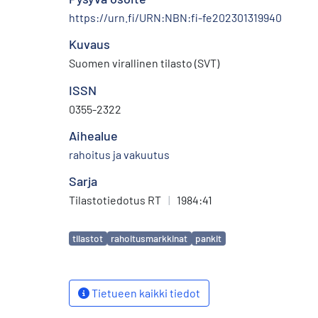
https://urn.fi/URN:NBN:fi-fe202301319940
Kuvaus
Suomen virallinen tilasto (SVT)
ISSN
0355-2322
Aihealue
rahoitus ja vakuutus
Sarja
Tilastotiedotus RT
|
1984:41
Avainsanat
tilastot
rahoitusmarkkinat
pankit
Tietueen kaikki tiedot