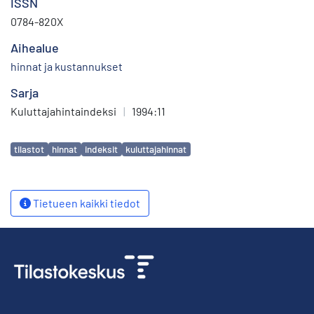
ISSN
0784-820X
Aihealue
hinnat ja kustannukset
Sarja
Kuluttajahintaindeksi
|
1994:11
Avainsanat
tilastot
hinnat
indeksit
kuluttajahinnat
Tietueen kaikki tiedot