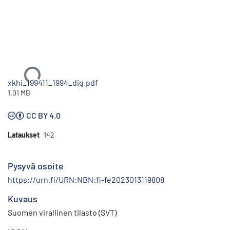
Ladataan...
xkhi_199411_1994_dig.pdf
1.01 MB
CC BY 4.0
Lataukset
142
Pysyvä osoite
https://urn.fi/URN:NBN:fi-fe2023013119808
Kuvaus
Suomen virallinen tilasto (SVT)