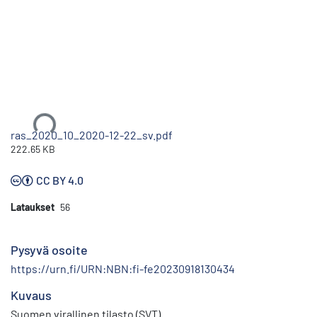
Ladataan...
ras_2020_10_2020-12-22_sv.pdf
222.65 KB
CC BY 4.0
Lataukset
56
Pysyvä osoite
https://urn.fi/URN:NBN:fi-fe20230918130434
Kuvaus
Suomen virallinen tilasto (SVT)