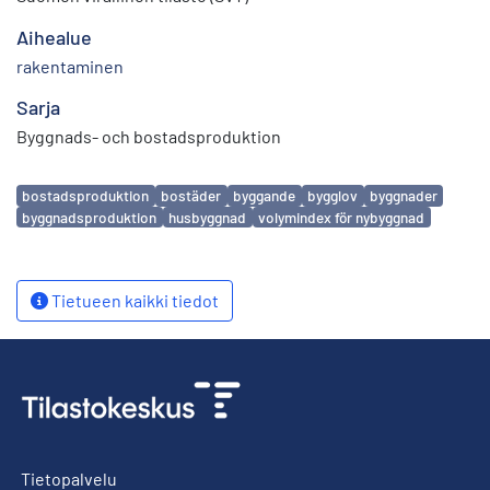
Aihealue
rakentaminen
Sarja
Byggnads- och bostadsproduktion
Avainsanat
bostadsproduktion
bostäder
byggande
bygglov
byggnader
byggnadsproduktion
husbyggnad
volymindex för nybyggnad
Tietueen kaikki tiedot
Tietopalvelu