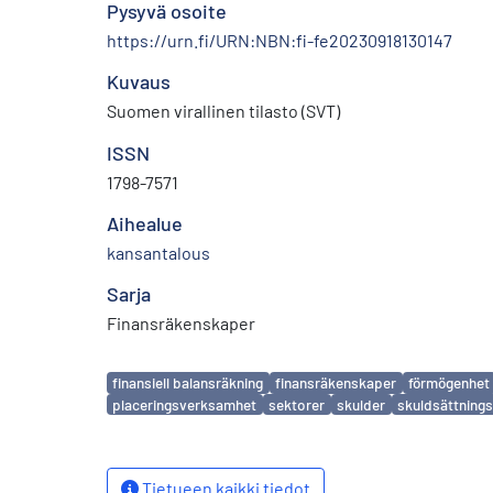
Pysyvä osoite
https://urn.fi/URN:NBN:fi-fe20230918130147
Kuvaus
Suomen virallinen tilasto (SVT)
ISSN
1798-7571
Aihealue
kansantalous
Sarja
Finansräkenskaper
Avainsanat
finansiell balansräkning
finansräkenskaper
förmögenhet
placeringsverksamhet
sektorer
skulder
skuldsättning
Tietueen kaikki tiedot