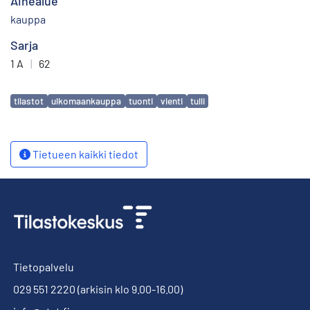
Aihealue
kauppa
Sarja
1 A
|
62
Avainsanat
tilastot
ulkomaankauppa
tuonti
vienti
tulli
Tietueen kaikki tiedot
Tietopalvelu
029 551 2220
(arkisin klo 9.00-16.00)