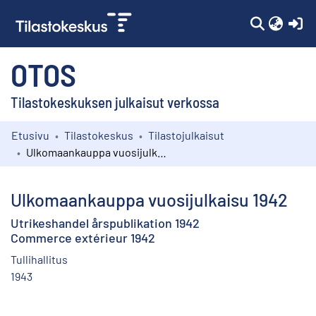
(c
OTOS
Tilastokeskuksen julkaisut verkossa
Etusivu
Tilastokeskus
Tilastojulkaisut
Kokoelmat
Ulkomaankauppa vuosijulkaisu 1942
Selaa
Ulkomaankauppa vuosijulkaisu 1942
Utrikeshandel årspublikation 1942
Commerce extérieur 1942
Tullihallitus
1943