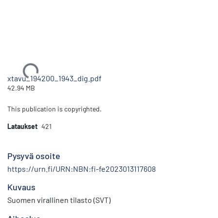
Ladataan...
xtavu_194200_1943_dig.pdf
42.94 MB
This publication is copyrighted.
Lataukset
421
Pysyvä osoite
https://urn.fi/URN:NBN:fi-fe2023013117608
Kuvaus
Suomen virallinen tilasto (SVT)