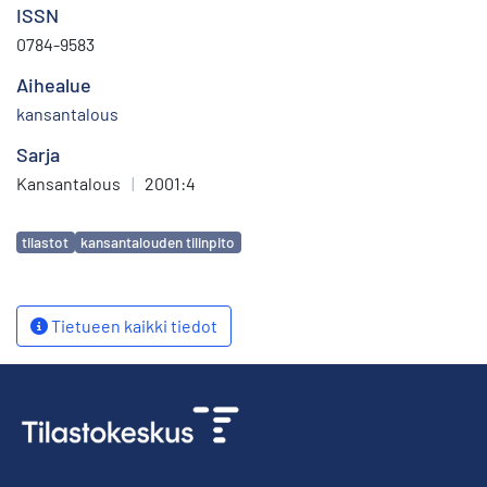
ISSN
0784-9583
Aihealue
kansantalous
Sarja
Kansantalous
|
2001:4
Avainsanat
tilastot
kansantalouden tilinpito
Tietueen kaikki tiedot