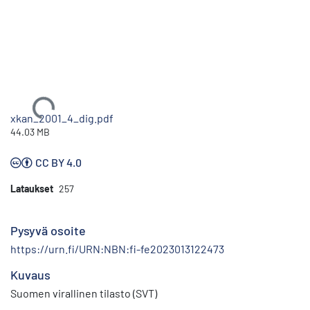
Ladataan...
xkan_2001_4_dig.pdf
44.03 MB
CC BY 4.0
Lataukset
257
Pysyvä osoite
https://urn.fi/URN:NBN:fi-fe2023013122473
Kuvaus
Suomen virallinen tilasto (SVT)