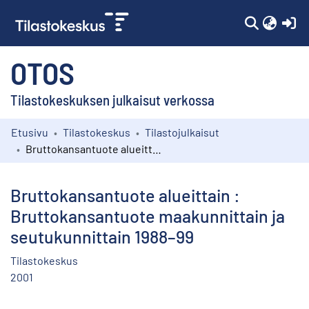
(c
OTOS
Tilastokeskuksen julkaisut verkossa
Etusivu
Tilastokeskus
Tilastojulkaisut
Kokoelmat
Bruttokansantuote alueittain : Bruttokansantuote maakunnittain ja seutukunnittain 1988–99
Selaa
Bruttokansantuote alueittain :
Bruttokansantuote maakunnittain ja
seutukunnittain 1988–99
Tilastokeskus
2001