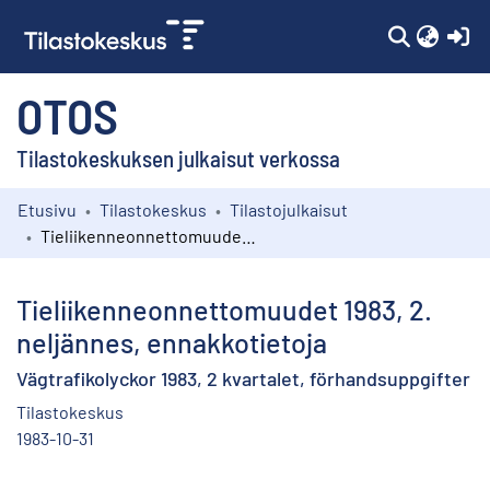
(c
OTOS
Tilastokeskuksen julkaisut verkossa
Etusivu
Tilastokeskus
Tilastojulkaisut
Kokoelmat
Tieliikenneonnettomuudet 1983, 2. neljännes, ennakkotietoja
Selaa
Tieliikenneonnettomuudet 1983, 2.
neljännes, ennakkotietoja
Vägtrafikolyckor 1983, 2 kvartalet, förhandsuppgifter
Tilastokeskus
1983-10-31