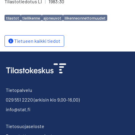
Tilastotiedotus LI
|
1983:30
Avainsanat
tilastot
tieliikenne
ajoneuvot
liikenneonnettomuudet
Tietueen kaikki tiedot
Tietopalvelu
029 551 2220
(arkisin klo 9.00-16.00)
info@stat.fi
Tietosuojaseloste