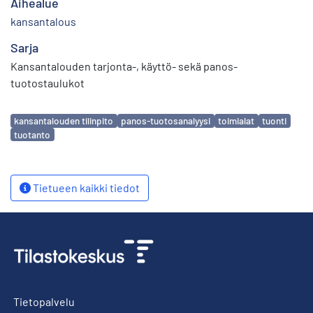
Aihealue
kansantalous
Sarja
Kansantalouden tarjonta-, käyttö- sekä panos-
tuotostaulukot
Avainsanat
kansantalouden tilinpito
panos-tuotosanalyysi
toimialat
tuonti
tuotanto
Tietueen kaikki tiedot
Tietopalvelu