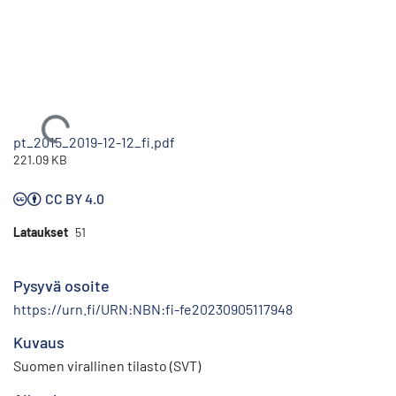
Ladataan...
pt_2015_2019-12-12_fi.pdf
221.09 KB
CC BY 4.0
Lataukset
51
Pysyvä osoite
https://urn.fi/URN:NBN:fi-fe20230905117948
Kuvaus
Suomen virallinen tilasto (SVT)