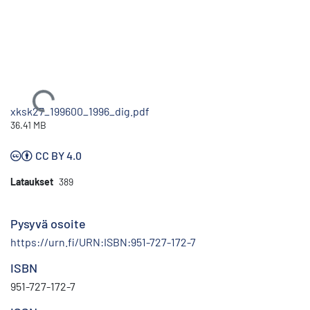
Ladataan...
xksk27_199600_1996_dig.pdf
36.41 MB
CC BY 4.0
Lataukset
389
Pysyvä osoite
https://urn.fi/URN:ISBN:951-727-172-7
ISBN
951-727-172-7