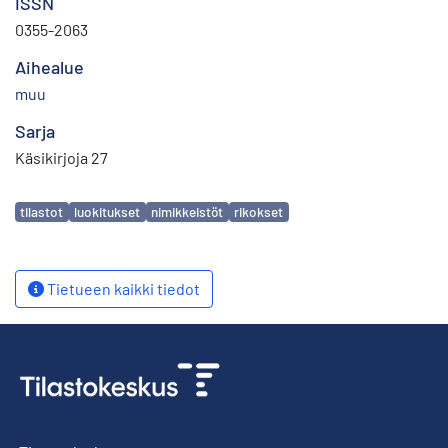
ISSN
0355-2063
Aihealue
muu
Sarja
Käsikirjoja 27
Avainsanat
tilastot
luokitukset
nimikkeistöt
rikokset
Tietueen kaikki tiedot