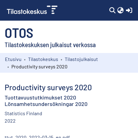
(c
OTOS
Tilastokeskuksen julkaisut verkossa
Etusivu
Tilastokeskus
Tilastojulkaisut
Kokoelmat
Productivity surveys 2020
Selaa
Productivity surveys 2020
Tuottavuustutkimukset 2020
Lönsamhetsundersökningar 2020
Statistics Finland
2022
ttut_2020_2022-03-15_en.pdf