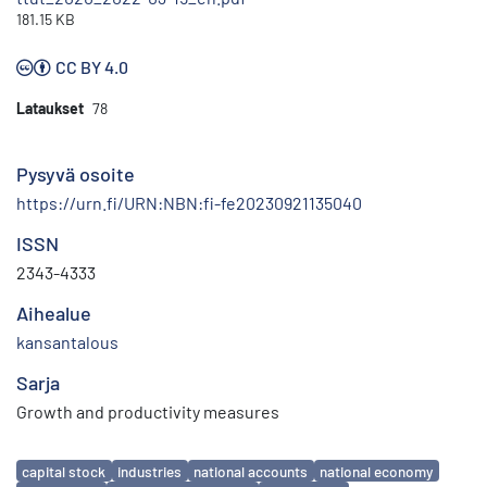
181.15 KB
CC BY 4.0
Lataukset
78
Pysyvä osoite
https://urn.fi/URN:NBN:fi-fe20230921135040
ISSN
2343-4333
Aihealue
kansantalous
Sarja
Growth and productivity measures
Avainsanat
capital stock
industries
national accounts
national economy