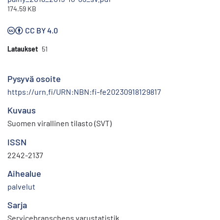
174.59 KB
CC BY 4.0
Lataukset
51
Pysyvä osoite
https://urn.fi/URN:NBN:fi-fe20230918129817
Kuvaus
Suomen virallinen tilasto (SVT)
ISSN
2242-2137
Aihealue
palvelut
Sarja
Servicebranschens varustatistik