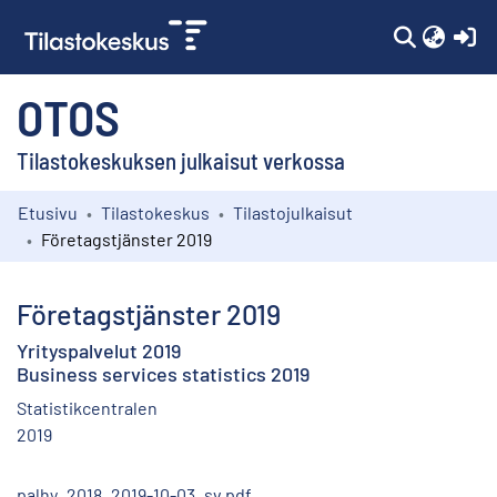
(c
OTOS
Tilastokeskuksen julkaisut verkossa
Etusivu
Tilastokeskus
Tilastojulkaisut
Kokoelmat
Företagstjänster 2019
Selaa
Företagstjänster 2019
Yrityspalvelut 2019
Business services statistics 2019
Statistikcentralen
2019
palhy_2018_2019-10-03_sv.pdf