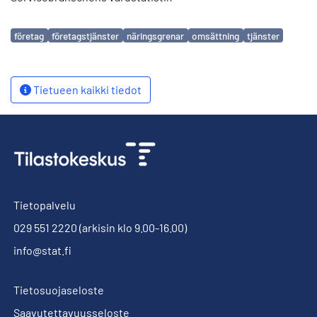
Avainsanat
företag
företagstjänster
näringsgrenar
omsättning
tjänster
Tietueen kaikki tiedot
Tietopalvelu
029 551 2220
(arkisin klo 9.00-16.00)
info@stat.fi
Tietosuojaseloste
Saavutettavuusseloste