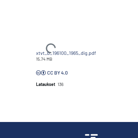
Ladataan...
xtvt_b_196100_1965_dig.pdf
15.74 MB
CC BY 4.0
Lataukset
136