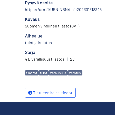
Pysyvä osoite
https://urn.fi/URN:NBN:fi-fe202301318345
Kuvaus
Suomen virallinen tilasto (SVT)
Aihealue
tulot ja kulutus
Sarja
4 B Varallisuustilastoa
|
28
Avainsanat
tilastot
tulot
varallisuus
verotus
Tietueen kaikki tiedot