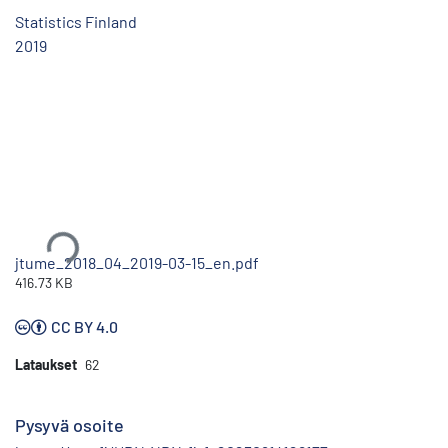
Statistics Finland
2019
Ladataan...
jtume_2018_04_2019-03-15_en.pdf
416.73 KB
CC BY 4.0
Lataukset
62
Pysyvä osoite