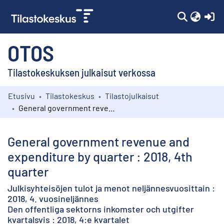
(c
OTOS
Tilastokeskuksen julkaisut verkossa
Etusivu
Tilastokeskus
Tilastojulkaisut
Kokoelmat
General government revenue and expenditure by quarter : 2018, 4th quarter
Selaa
General government revenue and
expenditure by quarter : 2018, 4th
quarter
Julkisyhteisöjen tulot ja menot neljännesvuosittain :
2018, 4. vuosineljännes
Den offentliga sektorns inkomster och utgifter
kvartalsvis : 2018, 4:e kvartalet