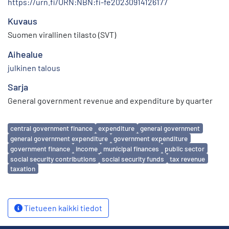
https://urn.fi/URN:NBN:fi-fe20230914126177
Kuvaus
Suomen virallinen tilasto (SVT)
Aihealue
julkinen talous
Sarja
General government revenue and expenditure by quarter
Avainsanat
central government finance
expenditure
general government
general government expenditure
government expenditure
government finance
income
municipal finances
public sector
social security contributions
social security funds
tax revenue
taxation
Tietueen kaikki tiedot