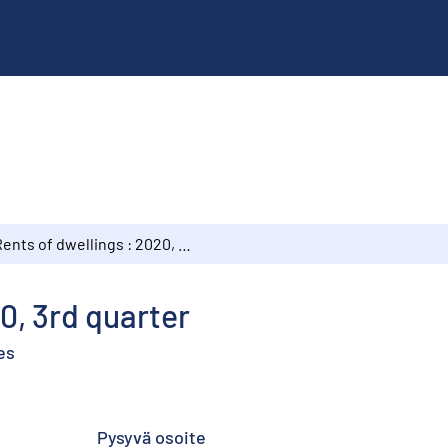
Rents of dwellings : 2020, 3rd quarter
0, 3rd quarter
es
Pysyvä osoite