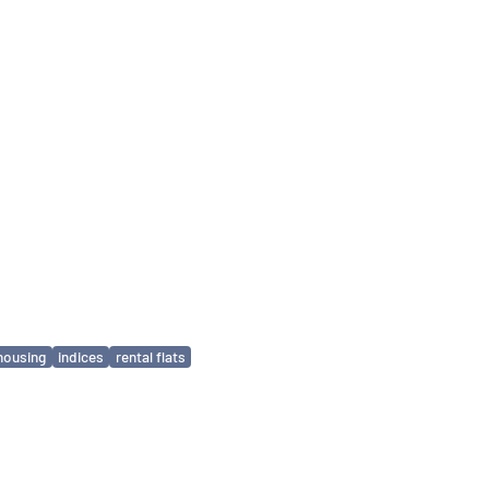
housing
indices
rental flats