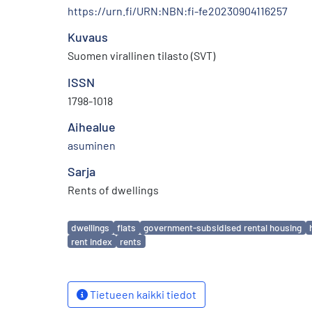
https://urn.fi/URN:NBN:fi-fe20230904116257
Kuvaus
Suomen virallinen tilasto (SVT)
ISSN
1798-1018
Aihealue
asuminen
Sarja
Rents of dwellings
Avainsanat
dwellings
flats
government-subsidised rental housing
rent index
rents
Tietueen kaikki tiedot