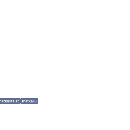
matkustajat
matkailu