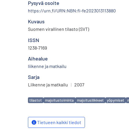
Pysyvä osoite
https://urn.fi/URN:NBN:fi-fe2023013113880
Kuvaus
Suomen virallinen tilasto (SVT)
ISSN
1238-7169
Aihealue
liikenne ja matkailu
Sarja
Liikenne ja matkailu
|
2007
Avainsanat
tilastot
majoitustoiminta
majoitusliikkeet
yöpymiset
Tietueen kaikki tiedot