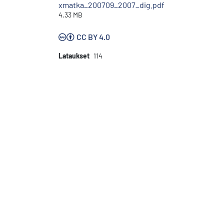
xmatka_200709_2007_dig.pdf
4.33 MB
CC BY 4.0
Lataukset
114