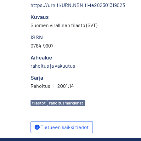
https://urn.fi/URN:NBN:fi-fe202301319023
Kuvaus
Suomen virallinen tilasto (SVT)
ISSN
0784-9907
Aihealue
rahoitus ja vakuutus
Sarja
Rahoitus
|
2001:14
Avainsanat
tilastot
rahoitusmarkkinat
Tietueen kaikki tiedot