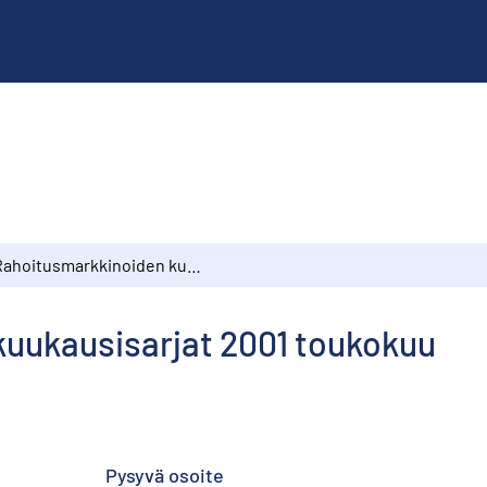
Rahoitusmarkkinoiden kuukausisarjat 2001 toukokuu
uukausisarjat 2001 toukokuu
Pysyvä osoite