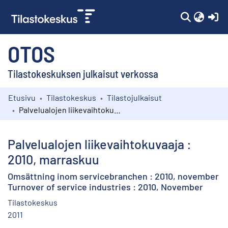
(c
OTOS
Tilastokeskuksen julkaisut verkossa
Etusivu
Tilastokeskus
Tilastojulkaisut
Kokoelmat
Palvelualojen liikevaihtokuvaaja : 2010, marraskuu
Selaa
Palvelualojen liikevaihtokuvaaja :
2010, marraskuu
Omsättning inom servicebranchen : 2010, november
Turnover of service industries : 2010, November
Tilastokeskus
2011