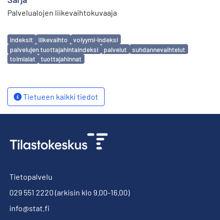
Palvelualojen liikevaihtokuvaaja
Avainsanat
indeksit
liikevaihto
volyymi-indeksi
palvelujen tuottajahintaindeksi
palvelut
suhdannevaihtelut
toimialat
tuottajahinnat
Tietueen kaikki tiedot
Tietopalvelu
029 551 2220
(arkisin klo 9.00-16.00)
info@stat.fi