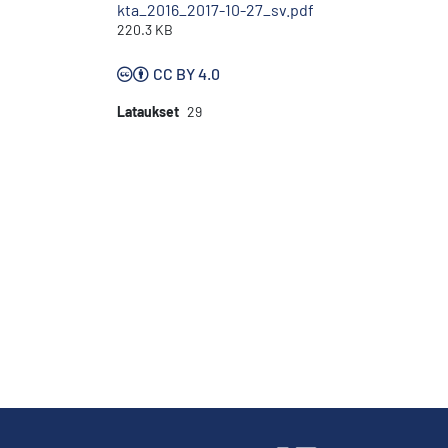
kta_2016_2017-10-27_sv.pdf
220.3 KB
CC BY 4.0
Lataukset
29