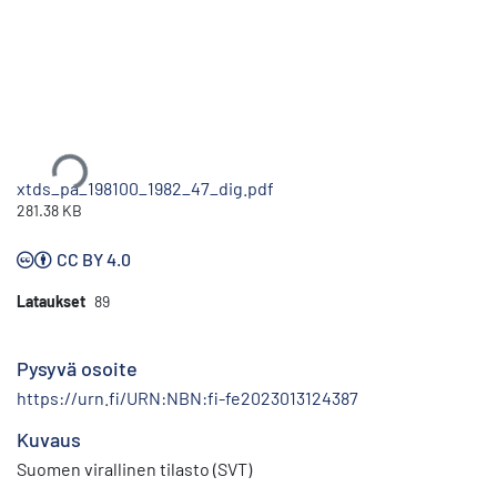
Ladataan...
xtds_pa_198100_1982_47_dig.pdf
281.38 KB
CC BY 4.0
Lataukset
89
Pysyvä osoite
https://urn.fi/URN:NBN:fi-fe2023013124387
Kuvaus
Suomen virallinen tilasto (SVT)