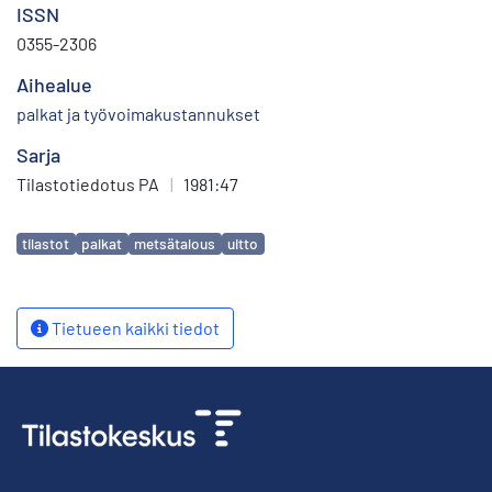
ISSN
0355-2306
Aihealue
palkat ja työvoimakustannukset
Sarja
Tilastotiedotus PA
|
1981:47
Avainsanat
tilastot
palkat
metsätalous
uitto
Tietueen kaikki tiedot