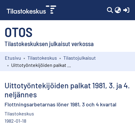
(c
OTOS
Tilastokeskuksen julkaisut verkossa
Etusivu
Tilastokeskus
Tilastojulkaisut
Kokoelmat
Uittotyöntekijöiden palkat 1981, 3. ja 4. neljännes
Selaa
Uittotyöntekijöiden palkat 1981, 3. ja 4.
neljännes
Flottningsarbetarnas löner 1981, 3 och 4 kvartal
Tilastokeskus
1982-01-18