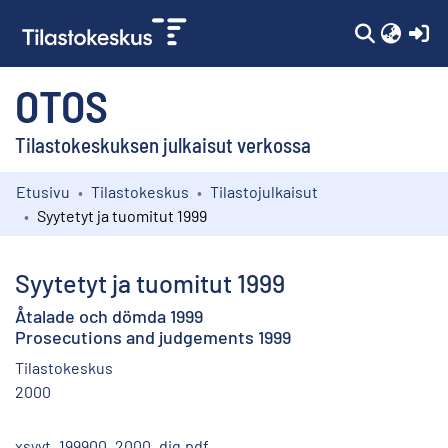
(c
OTOS
Tilastokeskuksen julkaisut verkossa
Etusivu
Tilastokeskus
Tilastojulkaisut
Kokoelmat
Syytetyt ja tuomitut 1999
Selaa
Syytetyt ja tuomitut 1999
Åtalade och dömda 1999
Prosecutions and judgements 1999
Tilastokeskus
2000
xsyyt_199900_2000_dig.pdf