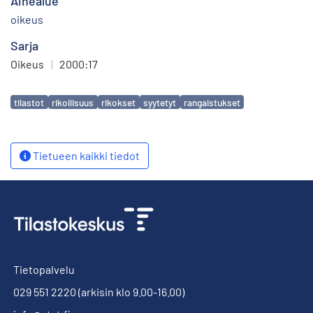
Aihealue
oikeus
Sarja
Oikeus
|
2000:17
Avainsanat
tilastot
rikollisuus
rikokset
syytetyt
rangaistukset
Tietueen kaikki tiedot
Tietopalvelu
029 551 2220
(arkisin klo 9.00-16.00)