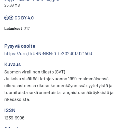
25.69 MB
CC BY 4.0
Lataukset
317
Pysyvä osoite
https://urn.fi/URN:NBN:fi-fe2023013121403
Kuvaus
Suomen virallinen tilasto (SVT)
Julkaisu sisältää tietoja vuonna 1999 ensimmäisessä
oikeusasteessa rikosoikeudenkäynnissä syytetyistä ja
tuomituista sekä annetuista rangaistusmääräyksistä ja
rikesakoista.
ISSN
1239-9906