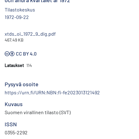
och andra kvartalet år 1972
Tilastokeskus
1972-09-22
xtds_oi_1972_9_dig.pdf
467.49 KB
CC BY 4.0
Lataukset
114
Pysyvä osoite
https://urn.fi/URN:NBN:fi-fe2023013121492
Kuvaus
Suomen virallinen tilasto (SVT)
ISSN
0355-2292