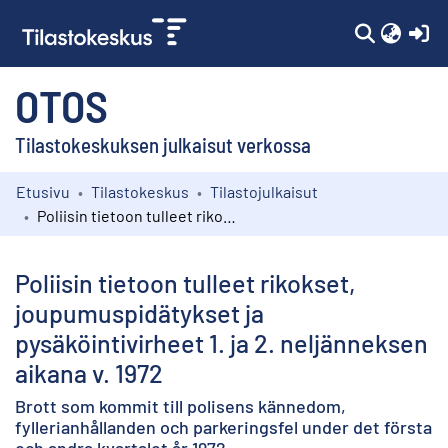
(c
OTOS
Tilastokeskuksen julkaisut verkossa
Etusivu
Tilastokeskus
Tilastojulkaisut
Kokoelmat
Poliisin tietoon tulleet rikokset, joupumuspidätykset ja pysäköintivirheet 1. ja 2. neljänneksen aikana v. 1972
Selaa
Poliisin tietoon tulleet rikokset,
joupumuspidätykset ja
pysäköintivirheet 1. ja 2. neljänneksen
aikana v. 1972
Brott som kommit till polisens kännedom,
fyllerianhållanden och parkeringsfel under det första