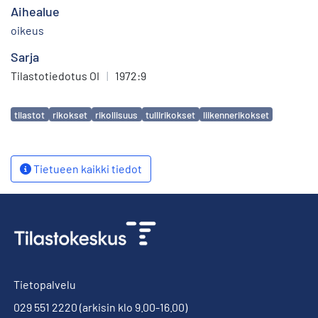
Aihealue
oikeus
Sarja
Tilastotiedotus OI
|
1972:9
Avainsanat
tilastot
rikokset
rikollisuus
tullirikokset
liikennerikokset
Tietueen kaikki tiedot
Tietopalvelu
029 551 2220
(arkisin klo 9.00-16.00)