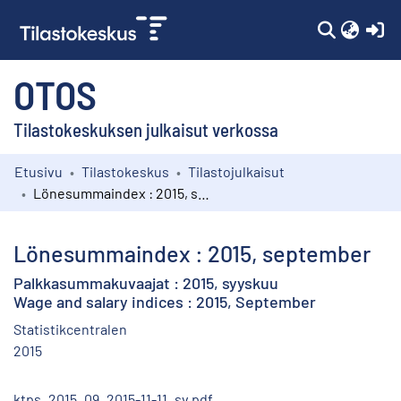
(c
OTOS
Tilastokeskuksen julkaisut verkossa
Etusivu
Tilastokeskus
Tilastojulkaisut
Kokoelmat
Lönesummaindex : 2015, september
Selaa
Lönesummaindex : 2015, september
Palkkasummakuvaajat : 2015, syyskuu
Wage and salary indices : 2015, September
Statistikcentralen
2015
ktps_2015_09_2015-11-11_sv.pdf