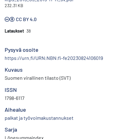
232.31 KB
CC BY 4.0
Lataukset
38
Pysyvä osoite
https://urn.fi/URN:NBN:fi-fe20230824106019
Kuvaus
Suomen virallinen tilasto (SVT)
ISSN
1798-6117
Aihealue
palkat ja työvoimakustannukset
Sarja
Lönesummaindex