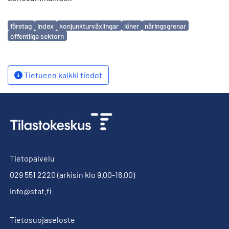
Avainsanat
företag
index
konjunkturväxlingar
löner
näringsgrenar
offentliga sektorn
Tietueen kaikki tiedot
Tietopalvelu
029 551 2220
(arkisin klo 9.00-16.00)
info@stat.fi
Tietosuojaseloste