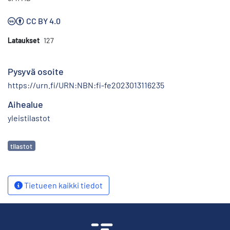
CC BY 4.0
Lataukset
127
Pysyvä osoite
https://urn.fi/URN:NBN:fi-fe2023013116235
Aihealue
yleistilastot
Avainsanat
tilastot
Tietueen kaikki tiedot