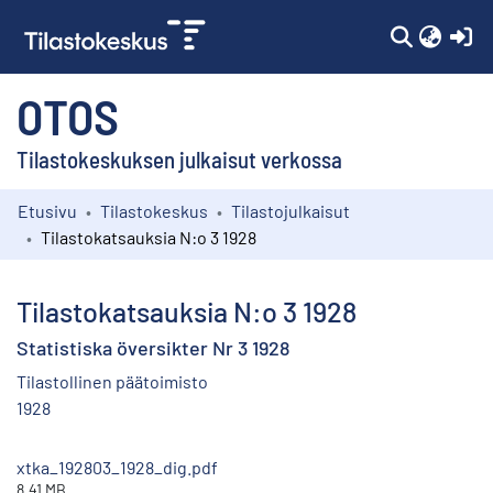
(c
OTOS
Tilastokeskuksen julkaisut verkossa
Etusivu
Tilastokeskus
Tilastojulkaisut
Kokoelmat
Tilastokatsauksia N:o 3 1928
Selaa
Tilastokatsauksia N:o 3 1928
Statistiska översikter Nr 3 1928
Tilastollinen päätoimisto
1928
xtka_192803_1928_dig.pdf
8.41 MB