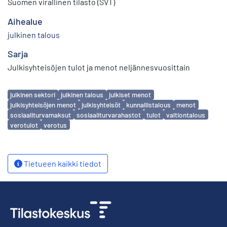
Suomen virallinen tilasto (SVT)
Aihealue
julkinen talous
Sarja
Julkisyhteisöjen tulot ja menot neljännesvuosittain
Avainsanat
julkinen sektori
julkinen talous
julkiset menot
julkisyhteisöjen menot
julkisyhteisöt
kunnallistalous
menot
sosiaaliturvamaksut
sosiaaliturvarahastot
tulot
valtiontalous
verotulot
verotus
Tietueen kaikki tiedot