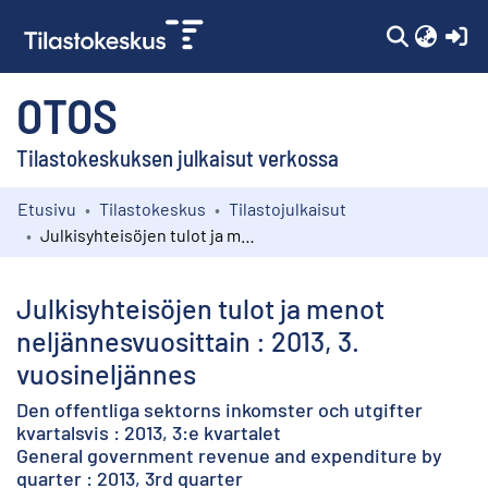
(c
OTOS
Tilastokeskuksen julkaisut verkossa
Etusivu
Tilastokeskus
Tilastojulkaisut
Kokoelmat
Julkisyhteisöjen tulot ja menot neljännesvuosittain : 2013, 3. vuosineljännes
Selaa
Julkisyhteisöjen tulot ja menot
neljännesvuosittain : 2013, 3.
vuosineljännes
Den offentliga sektorns inkomster och utgifter
kvartalsvis : 2013, 3:e kvartalet
General government revenue and expenditure by
quarter : 2013, 3rd quarter