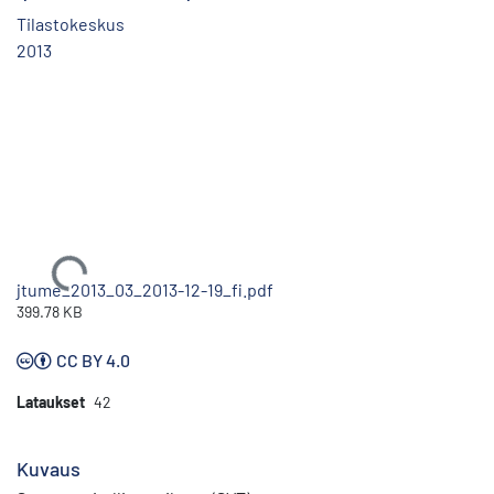
Tilastokeskus
2013
Ladataan...
jtume_2013_03_2013-12-19_fi.pdf
399.78 KB
CC BY 4.0
Lataukset
42
Kuvaus