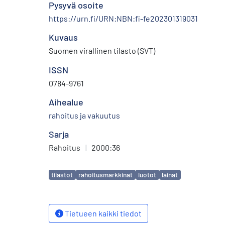
Pysyvä osoite
https://urn.fi/URN:NBN:fi-fe202301319031
Kuvaus
Suomen virallinen tilasto (SVT)
ISSN
0784-9761
Aihealue
rahoitus ja vakuutus
Sarja
Rahoitus
|
2000:36
Avainsanat
tilastot
rahoitusmarkkinat
luotot
lainat
Tietueen kaikki tiedot