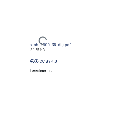
Ladataan...
xrah_2000_36_dig.pdf
24.55 MB
CC BY 4.0
Lataukset
158