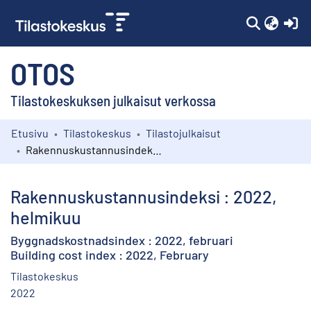
(c
OTOS
Tilastokeskuksen julkaisut verkossa
Etusivu
Tilastokeskus
Tilastojulkaisut
Kokoelmat
Rakennuskustannusindeksi : 2022, helmikuu
Selaa
Rakennuskustannusindeksi : 2022,
helmikuu
Byggnadskostnadsindex : 2022, februari
Building cost index : 2022, February
Tilastokeskus
2022