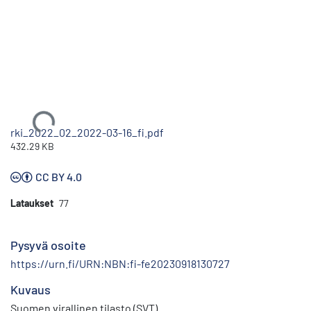
Ladataan...
rki_2022_02_2022-03-16_fi.pdf
432.29 KB
CC BY 4.0
Lataukset
77
Pysyvä osoite
https://urn.fi/URN:NBN:fi-fe20230918130727
Kuvaus
Suomen virallinen tilasto (SVT)