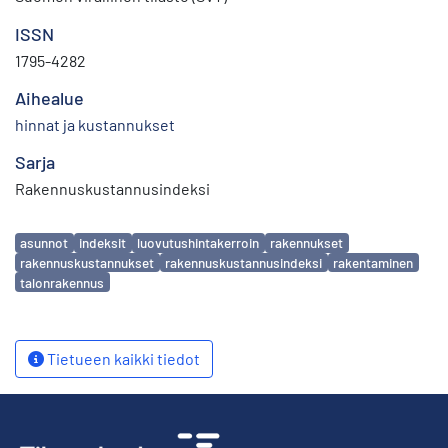
ISSN
1795-4282
Aihealue
hinnat ja kustannukset
Sarja
Rakennuskustannusindeksi
Avainsanat
asunnot
indeksit
luovutushintakerroin
rakennukset
rakennuskustannukset
rakennuskustannusindeksi
rakentaminen
talonrakennus
Tietueen kaikki tiedot