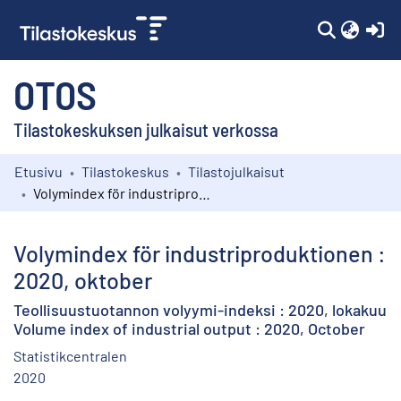
(c
OTOS
Tilastokeskuksen julkaisut verkossa
Etusivu
Tilastokeskus
Tilastojulkaisut
Kokoelmat
Volymindex för industriproduktionen : 2020, oktober
Selaa
Volymindex för industriproduktionen :
2020, oktober
Teollisuustuotannon volyymi-indeksi : 2020, lokakuu
Volume index of industrial output : 2020, October
Statistikcentralen
2020