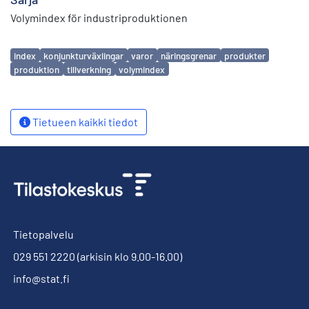
Volymindex för industriproduktionen
Avainsanat
index
konjunkturväxlingar
varor
näringsgrenar
produkter
produktion
tillverkning
volymindex
Tietueen kaikki tiedot
Tietopalvelu
029 551 2220
(arkisin klo 9.00-16.00)
info@stat.fi