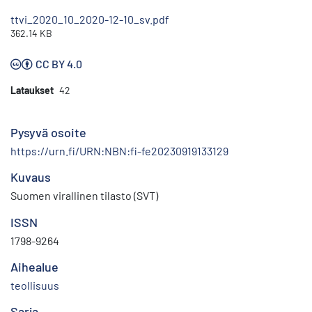
ttvi_2020_10_2020-12-10_sv.pdf
362.14 KB
CC BY 4.0
Lataukset
42
Pysyvä osoite
https://urn.fi/URN:NBN:fi-fe20230919133129
Kuvaus
Suomen virallinen tilasto (SVT)
ISSN
1798-9264
Aihealue
teollisuus
Sarja