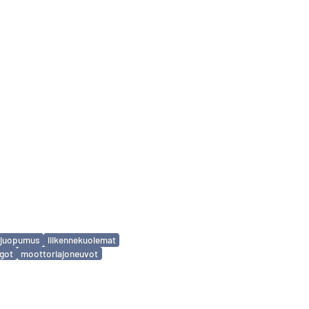
nejuopumus
liikennekuolemat
ngot
moottoriajoneuvot