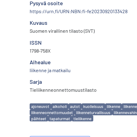
Pysyvä osoite
https://urn.fi/URN:NBN:fi-fe20230920133428
Kuvaus
Suomen virallinen tilasto (SVT)
ISSN
1798-758X
Aihealue
liikenne ja matkailu
Sarja
Tieliikenneonnettomuustilasto
Avainsanat
ajoneuvot
alkoholi
autot
kuolleisuus
liikenne
liiken
liikenneonnettomuudet
liikenneturvallisuus
liikennevahi
päihteet
tapaturmat
tieliikenne