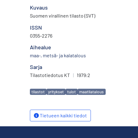
Kuvaus
Suomen virallinen tilasto (SVT)
ISSN
0355-2276
Aihealue
maa-, metsä- ja kalatalous
Sarja
Tilastotiedotus KT
|
1979:2
Avainsanat
tilastot
yritykset
tulot
maatilatalous
Tietueen kaikki tiedot