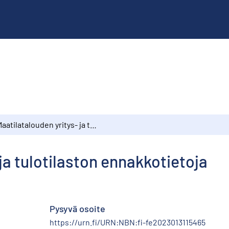
Maatilatalouden yritys- ja tulotilaston ennakkotietoja
ja tulotilaston ennakkotietoja
Pysyvä osoite
https://urn.fi/URN:NBN:fi-fe2023013115465