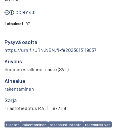
CC BY 4.0
Lataukset
97
Pysyvä osoite
https://urn.fi/URN:NBN:fi-fe2023013119037
Kuvaus
Suomen virallinen tilasto (SVT)
Aihealue
rakentaminen
Sarja
Tilastotiedotus RA
|
1972:19
Avainsanat
tilastot
rakentaminen
rakennustuotanto
rakennusluvat