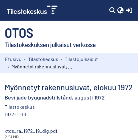
(c
OTOS
Tilastokeskuksen julkaisut verkossa
Etusivu
Tilastokeskus
Tilastojulkaisut
Kokoelmat
Myönnetyt rakennusluvat, elokuu 1972
Selaa
Myönnetyt rakennusluvat, elokuu 1972
Beviljade byggnadstillstånd, augusti 1972
Tilastokeskus
1972-11-16
xtds_ra_1972_19_dig.pdf
2.51 MB