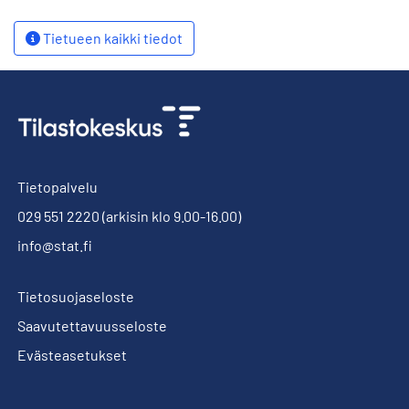
Tietueen kaikki tiedot
Tietopalvelu
029 551 2220
(arkisin klo 9.00-16.00)
info@stat.fi
Tietosuojaseloste
Saavutettavuusseloste
Evästeasetukset