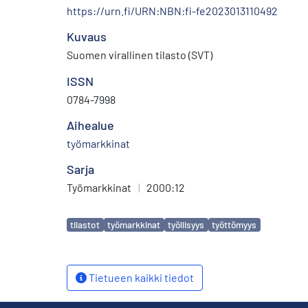
https://urn.fi/URN:NBN:fi-fe2023013110492
Kuvaus
Suomen virallinen tilasto (SVT)
ISSN
0784-7998
Aihealue
työmarkkinat
Sarja
Työmarkkinat
|
2000:12
Avainsanat
tilastot
työmarkkinat
työllisyys
työttömyys
Tietueen kaikki tiedot