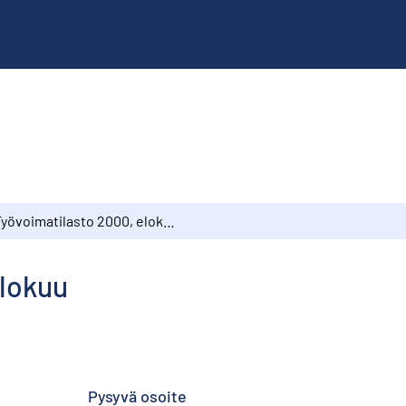
Työvoimatilasto 2000, elokuu
elokuu
Pysyvä osoite