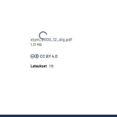
Ladataan...
xtym_2000_12_dig.pdf
1.31 MB
CC BY 4.0
Lataukset
118