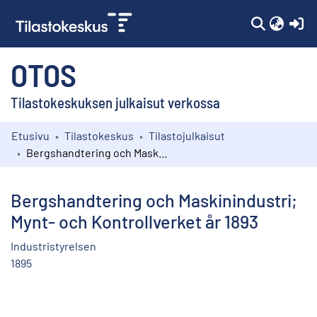
(c
OTOS
Tilastokeskuksen julkaisut verkossa
Etusivu
Tilastokeskus
Tilastojulkaisut
Kokoelmat
Bergshandtering och Maskinindustri; Mynt- och Kontrollverket år 1893
Selaa
Bergshandtering och Maskinindustri;
Mynt- och Kontrollverket år 1893
Industristyrelsen
1895