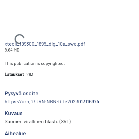
Ladataan...
xteoll_189300_1895_dig_10a_swe.pdf
8.84 MB
This publication is copyrighted.
Lataukset
263
Pysyvä osoite
https://urn.fi/URN:NBN:fi-fe2023013116974
Kuvaus
Suomen virallinen tilasto (SVT)
Aihealue