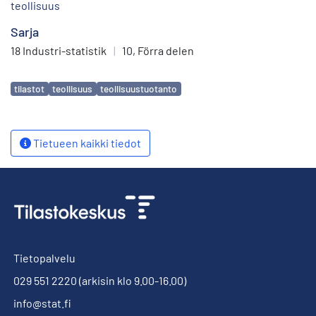
teollisuus
Sarja
18 Industri-statistik
|
10, Förra delen
Avainsanat
tilastot
teollisuus
teollisuustuotanto
Tietueen kaikki tiedot
Tietopalvelu
029 551 2220
(arkisin klo 9.00-16.00)
info@stat.fi