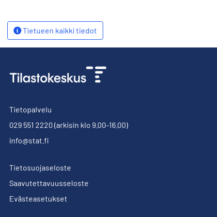
Tietueen kaikki tiedot
Tietopalvelu
029 551 2220
(arkisin klo 9.00-16.00)
info@stat.fi
Tietosuojaseloste
Saavutettavuusseloste
Evästeasetukset