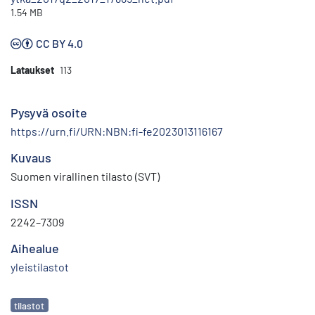
1.54 MB
CC BY 4.0
Lataukset
113
Pysyvä osoite
https://urn.fi/URN:NBN:fi-fe2023013116167
Kuvaus
Suomen virallinen tilasto (SVT)
ISSN
2242–7309
Aihealue
yleistilastot
Avainsanat
tilastot