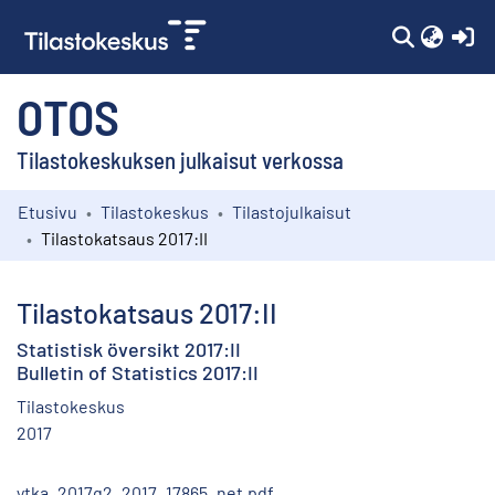
(c
OTOS
Tilastokeskuksen julkaisut verkossa
Etusivu
Tilastokeskus
Tilastojulkaisut
Kokoelmat
Tilastokatsaus 2017:II
Selaa
Tilastokatsaus 2017:II
Statistisk översikt 2017:II
Bulletin of Statistics 2017:II
Tilastokeskus
2017
ytka_2017q2_2017_17865_net.pdf