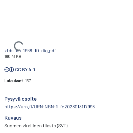
Ladataan...
xtds_ka_1968_10_dig.pdf
160.41 KB
CC BY 4.0
Lataukset
157
Pysyvä osoite
https://urn.fi/URN:NBN:fi-fe2023013117996
Kuvaus
Suomen virallinen tilasto (SVT)