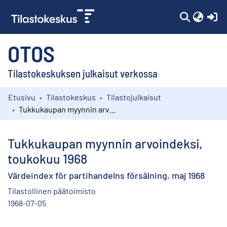
(c
OTOS
Tilastokeskuksen julkaisut verkossa
Etusivu
Tilastokeskus
Tilastojulkaisut
Kokoelmat
Tukkukaupan myynnin arvoindeksi, toukokuu 1968
Selaa
Tukkukaupan myynnin arvoindeksi,
toukokuu 1968
Värdeindex för partihandelns försälning, maj 1968
Tilastollinen päätoimisto
1968-07-05