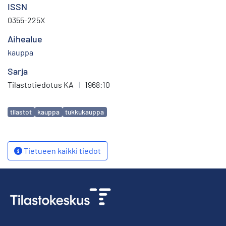
ISSN
0355-225X
Aihealue
kauppa
Sarja
Tilastotiedotus KA
|
1968:10
Avainsanat
tilastot
kauppa
tukkukauppa
Tietueen kaikki tiedot