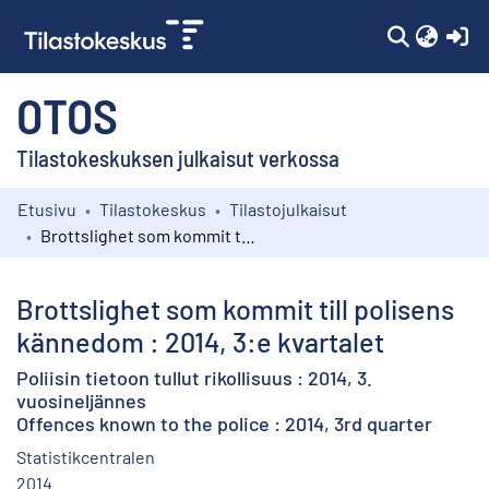
(c
OTOS
Tilastokeskuksen julkaisut verkossa
Etusivu
Tilastokeskus
Tilastojulkaisut
Kokoelmat
Brottslighet som kommit till polisens kännedom : 2014, 3:e kvartalet
Selaa
Brottslighet som kommit till polisens
kännedom : 2014, 3:e kvartalet
Poliisin tietoon tullut rikollisuus : 2014, 3.
vuosineljännes
Offences known to the police : 2014, 3rd quarter
Statistikcentralen
2014