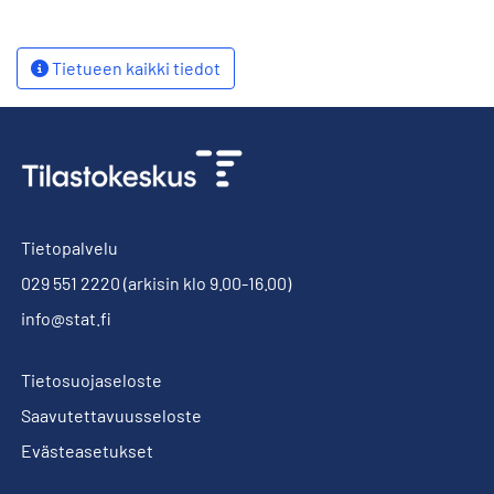
Tietueen kaikki tiedot
Tietopalvelu
029 551 2220
(arkisin klo 9.00-16.00)
info@stat.fi
Tietosuojaseloste
Saavutettavuusseloste
Evästeasetukset