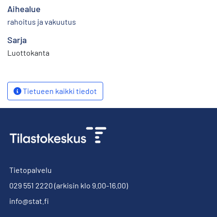
Aihealue
rahoitus ja vakuutus
Sarja
Luottokanta
Tietueen kaikki tiedot
Tietopalvelu
029 551 2220
(arkisin klo 9.00-16.00)
info@stat.fi