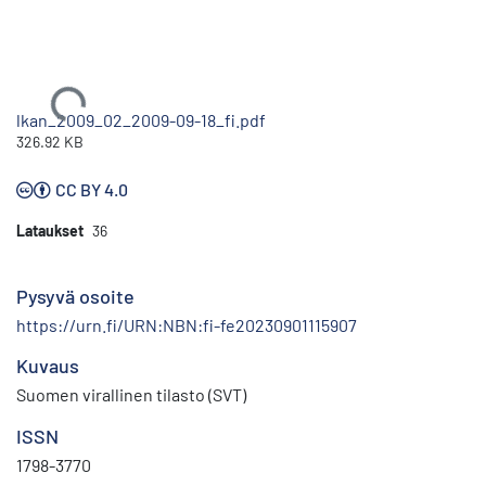
Ladataan...
lkan_2009_02_2009-09-18_fi.pdf
326.92 KB
CC BY 4.0
Lataukset
36
Pysyvä osoite
https://urn.fi/URN:NBN:fi-fe20230901115907
Kuvaus
Suomen virallinen tilasto (SVT)
ISSN
1798-3770