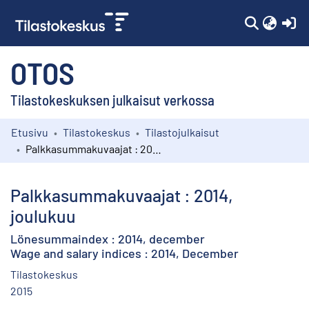
(c
OTOS
Tilastokeskuksen julkaisut verkossa
Etusivu
Tilastokeskus
Tilastojulkaisut
Kokoelmat
Palkkasummakuvaajat : 2014, joulukuu
Selaa
Palkkasummakuvaajat : 2014,
joulukuu
Lönesummaindex : 2014, december
Wage and salary indices : 2014, December
Tilastokeskus
2015