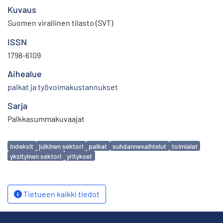
Kuvaus
Suomen virallinen tilasto (SVT)
ISSN
1798-6109
Aihealue
palkat ja työvoimakustannukset
Sarja
Palkkasummakuvaajat
Avainsanat
indeksit
julkinen sektori
palkat
suhdannevaihtelut
toimialat
yksityinen sektori
yritykset
Tietueen kaikki tiedot