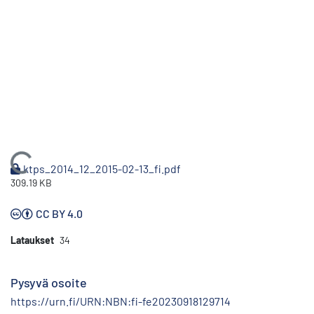
Ladataan...
ktps_2014_12_2015-02-13_fi.pdf
309.19 KB
CC BY 4.0
Lataukset
34
Pysyvä osoite
https://urn.fi/URN:NBN:fi-fe20230918129714