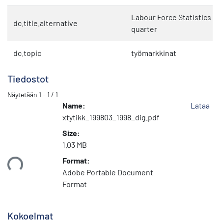
Labour Force Statistics 19
dc.title.alternative
quarter
dc.topic
työmarkkinat
Tiedostot
Näytetään
1 - 1 / 1
Name:
Lataa
xtytikk_199803_1998_dig.pdf
Size:
1.03 MB
Format:
taan...
Adobe Portable Document
Format
Kokoelmat