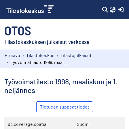
(c
OTOS
Tilastokeskuksen julkaisut verkossa
Etusivu
Tilastokeskus
Tilastojulkaisut
Kokoelmat
Työvoimatilasto 1998, maaliskuu ja 1. neljännes
Selaa
Työvoimatilasto 1998, maaliskuu ja 1.
neljännes
Tietueen suppeat tiedot
dc.coverage.spatial
Suomi