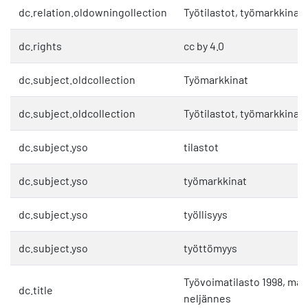
dc.relation.oldowningollection
Työtilastot, työmarkkinat 
dc.rights
cc by 4.0
dc.subject.oldcollection
Työmarkkinat
dc.subject.oldcollection
Työtilastot, työmarkkinat 
dc.subject.yso
tilastot
dc.subject.yso
työmarkkinat
dc.subject.yso
työllisyys
dc.subject.yso
työttömyys
Työvoimatilasto 1998, maal
dc.title
neljännes