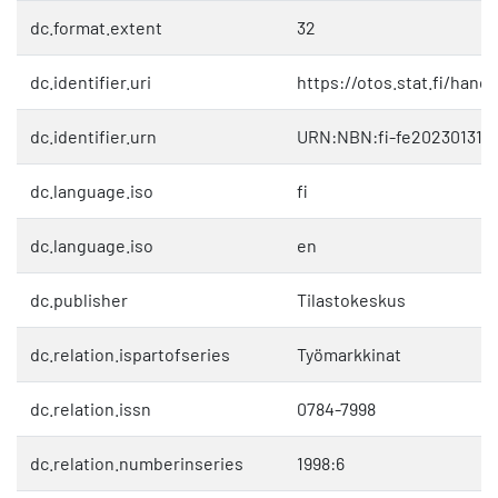
dc.format.extent
32
dc.identifier.uri
https://otos.stat.fi/hand
dc.identifier.urn
URN:NBN:fi-fe202301311
dc.language.iso
fi
dc.language.iso
en
dc.publisher
Tilastokeskus
dc.relation.ispartofseries
Työmarkkinat
dc.relation.issn
0784-7998
dc.relation.numberinseries
1998:6