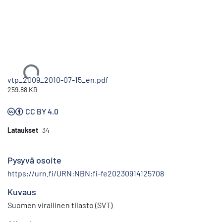
Ladataan...
vtp_2009_2010-07-15_en.pdf
259.88 KB
CC BY 4.0
Lataukset
34
Pysyvä osoite
https://urn.fi/URN:NBN:fi-fe20230914125708
Kuvaus
Suomen virallinen tilasto (SVT)