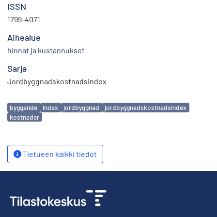
ISSN
1799-4071
Aihealue
hinnat ja kustannukset
Sarja
Jordbyggnadskostnadsindex
Avainsanat
byggande
index
jordbyggnad
jordbyggnadskostnadsindex
kostnader
Tietueen kaikki tiedot