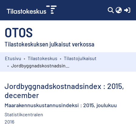
(c
OTOS
Tilastokeskuksen julkaisut verkossa
Etusivu
Tilastokeskus
Tilastojulkaisut
Kokoelmat
Jordbyggnadskostnadsindex : 2015, december
Selaa
Jordbyggnadskostnadsindex : 2015,
december
Maarakennuskustannusindeksi : 2015, joulukuu
Statistikcentralen
2016