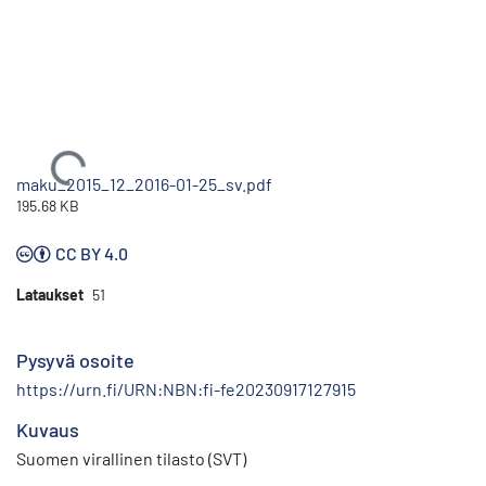
Ladataan...
maku_2015_12_2016-01-25_sv.pdf
195.68 KB
CC BY 4.0
Lataukset
51
Pysyvä osoite
https://urn.fi/URN:NBN:fi-fe20230917127915
Kuvaus
Suomen virallinen tilasto (SVT)