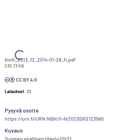
Ladataan...
kivih_2013_12_2014-01-28_fi.pdf
230.73 KB
CC BY 4.0
Lataukset
33
Pysyvä osoite
https://urn.fi/URN:NBN:fi-fe20230912123560
Kuvaus
Suomen virallinen tilasto (SVT)