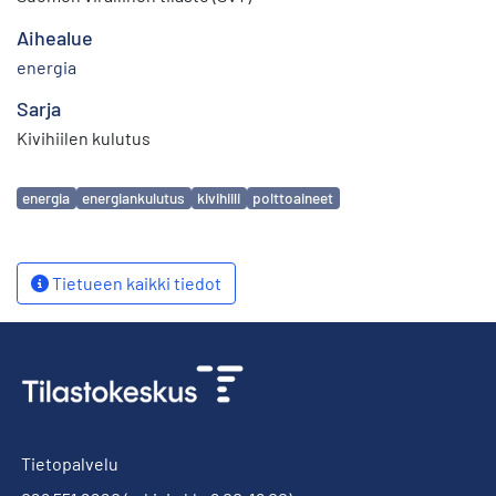
Aihealue
energia
Sarja
Kivihiilen kulutus
Avainsanat
energia
energiankulutus
kivihiili
polttoaineet
Tietueen kaikki tiedot
Tietopalvelu