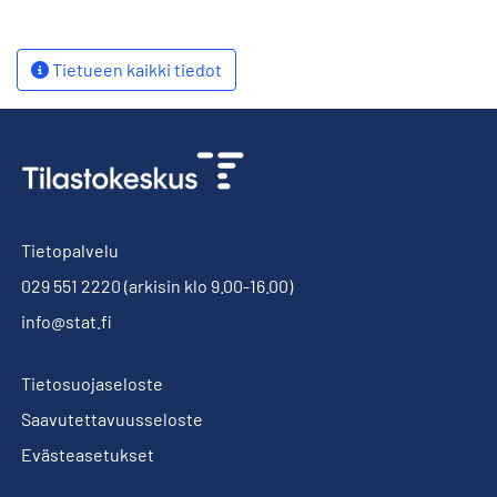
Tietueen kaikki tiedot
Tietopalvelu
029 551 2220
(arkisin klo 9.00-16.00)
info@stat.fi
Tietosuojaseloste
Saavutettavuusseloste
Evästeasetukset