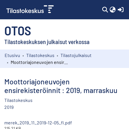
(c
OTOS
Tilastokeskuksen julkaisut verkossa
Etusivu
Tilastokeskus
Tilastojulkaisut
Kokoelmat
Moottoriajoneuvojen ensirekisteröinnit : 2019, marraskuu
Selaa
Moottoriajoneuvojen
ensirekisteröinnit : 2019, marraskuu
Tilastokeskus
2019
merek_2019_11_2019-12-05_fi.pdf
215.21 KB