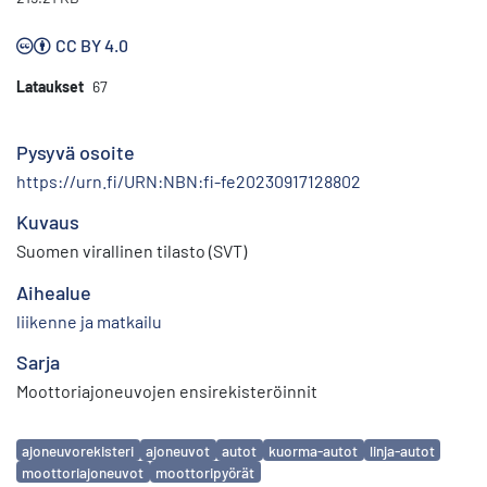
CC BY 4.0
Lataukset
67
Pysyvä osoite
https://urn.fi/URN:NBN:fi-fe20230917128802
Kuvaus
Suomen virallinen tilasto (SVT)
Aihealue
liikenne ja matkailu
Sarja
Moottoriajoneuvojen ensirekisteröinnit
Avainsanat
ajoneuvorekisteri
ajoneuvot
autot
kuorma-autot
linja-autot
moottoriajoneuvot
moottoripyörät