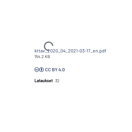
Ladataan...
kttav_2020_04_2021-03-17_en.pdf
154.2 KB
CC BY 4.0
Lataukset
32