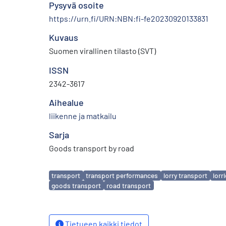
Pysyvä osoite
https://urn.fi/URN:NBN:fi-fe20230920133831
Kuvaus
Suomen virallinen tilasto (SVT)
ISSN
2342-3617
Aihealue
liikenne ja matkailu
Sarja
Goods transport by road
Avainsanat
transport
transport performances
lorry transport
lorr
goods transport
road transport
Tietueen kaikki tiedot