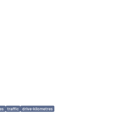
ies
traffic
drive-kilometres