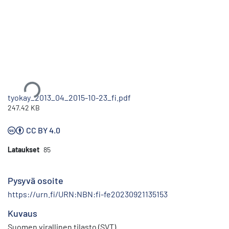
Ladataan...
tyokay_2013_04_2015-10-23_fi.pdf
247.42 KB
CC BY 4.0
Lataukset
85
Pysyvä osoite
https://urn.fi/URN:NBN:fi-fe20230921135153
Kuvaus
Suomen virallinen tilasto (SVT)