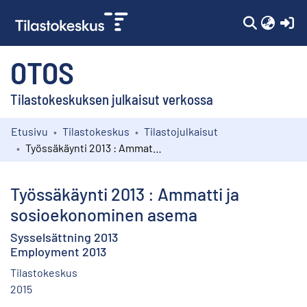
(c
OTOS
Tilastokeskuksen julkaisut verkossa
Etusivu
Tilastokeskus
Tilastojulkaisut
Kokoelmat
Työssäkäynti 2013 : Ammatti ja sosioekonominen asema
Selaa
Työssäkäynti 2013 : Ammatti ja
sosioekonominen asema
Sysselsättning 2013
Employment 2013
Tilastokeskus
2015