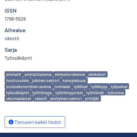
ISSN
1798-5528
Aihealue
väestö
Sarja
Työssäkäynti
Avainsanat
ammatit
ammattiasema
elinkeinorakenne
elinkeinot
huoltosuhde
julkinen sektori
kansalaisuus
sosioekonominen asema
toimialat
työlliset
työllisyys
työpaikat
työssäkäynti
työttömyys
työttömyysriski
työttömät
työvoima
ulkomaalaiset
väestö
yksityinen sektori
yrittäjät
Tietueen kaikki tiedot