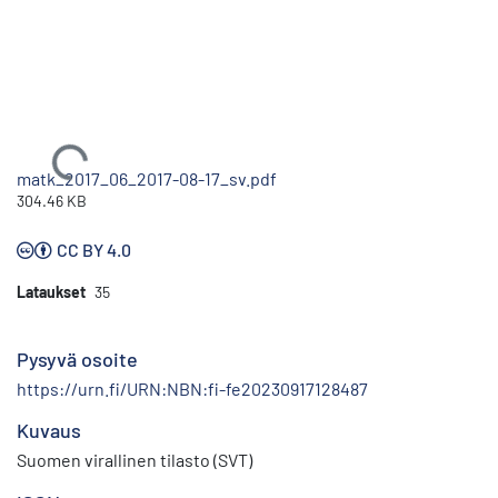
Ladataan...
matk_2017_06_2017-08-17_sv.pdf
304.46 KB
CC BY 4.0
Lataukset
35
Pysyvä osoite
https://urn.fi/URN:NBN:fi-fe20230917128487
Kuvaus
Suomen virallinen tilasto (SVT)