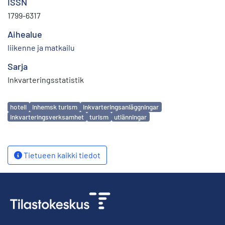
ISSN
1799-6317
Aihealue
liikenne ja matkailu
Sarja
Inkvarteringsstatistik
Avainsanat
hotell
inhemsk turism
inkvarteringsanläggningar
inkvarteringsverksamhet
turism
utlänningar
Tietueen kaikki tiedot