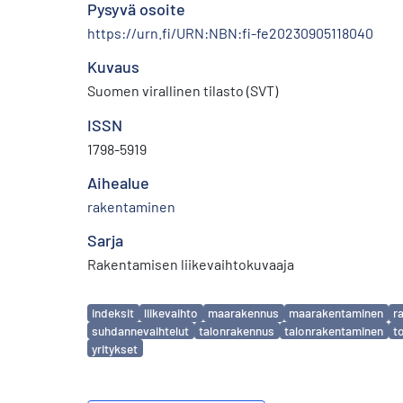
Pysyvä osoite
https://urn.fi/URN:NBN:fi-fe20230905118040
Kuvaus
Suomen virallinen tilasto (SVT)
ISSN
1798-5919
Aihealue
rakentaminen
Sarja
Rakentamisen liikevaihtokuvaaja
Avainsanat
indeksit
liikevaihto
maarakennus
maarakentaminen
r
suhdannevaihtelut
talonrakennus
talonrakentaminen
t
yritykset