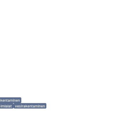
akentaminen
oimialat
vesirakentaminen