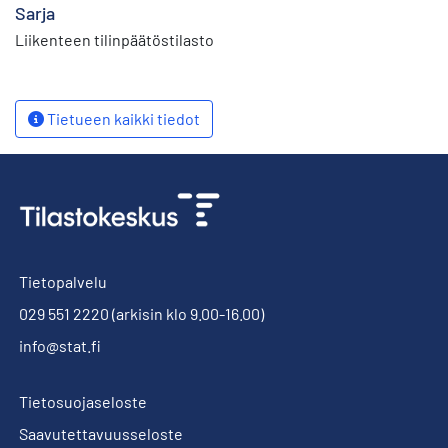
Sarja
Liikenteen tilinpäätöstilasto
Tietueen kaikki tiedot
Tietopalvelu
029 551 2220
(arkisin klo 9.00-16.00)
info@stat.fi
Tietosuojaseloste
Saavutettavuusseloste