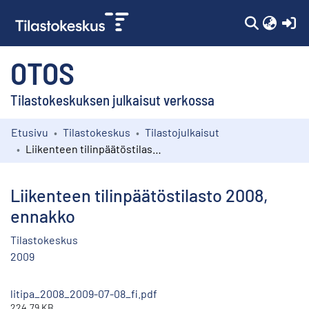
(c
OTOS
Tilastokeskuksen julkaisut verkossa
Etusivu
Tilastokeskus
Tilastojulkaisut
Kokoelmat
Liikenteen tilinpäätöstilasto 2008, ennakko
Selaa
Liikenteen tilinpäätöstilasto 2008,
ennakko
Tilastokeskus
2009
litipa_2008_2009-07-08_fi.pdf
224.79 KB