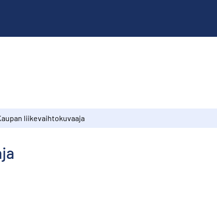
Kaupan liikevaihtokuvaaja
aja