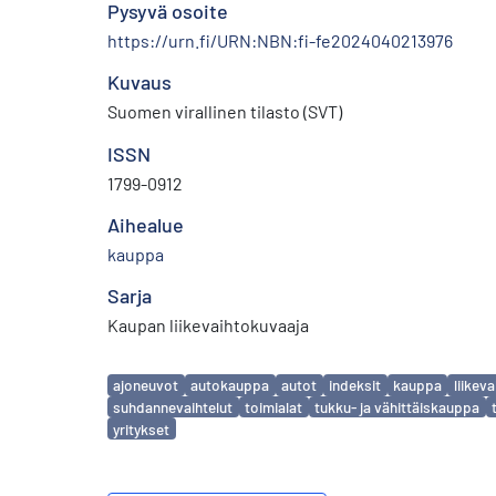
Pysyvä osoite
https://urn.fi/URN:NBN:fi-fe2024040213976
Kuvaus
Suomen virallinen tilasto (SVT)
ISSN
1799-0912
Aihealue
kauppa
Sarja
Kaupan liikevaihtokuvaaja
Avainsanat
ajoneuvot
autokauppa
autot
indeksit
kauppa
liikeva
suhdannevaihtelut
toimialat
tukku- ja vähittäiskauppa
yritykset