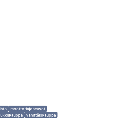
ihto
moottoriajoneuvot
tukkukauppa
vähittäiskauppa