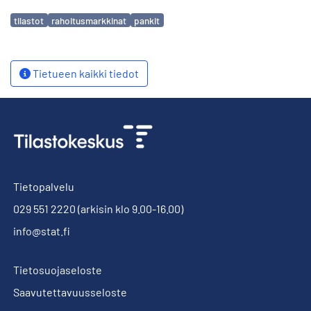
Avainsanat
tilastot
rahoitusmarkkinat
pankit
Tietueen kaikki tiedot
Tietopalvelu
029 551 2220
(arkisin klo 9.00-16.00)
info@stat.fi
Tietosuojaseloste
Saavutettavuusseloste