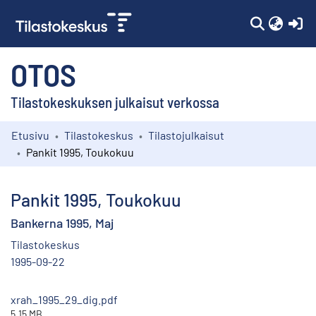
(c
OTOS
Tilastokeskuksen julkaisut verkossa
Etusivu
Tilastokeskus
Tilastojulkaisut
Kokoelmat
Pankit 1995, Toukokuu
Selaa
Pankit 1995, Toukokuu
Bankerna 1995, Maj
Tilastokeskus
1995-09-22
xrah_1995_29_dig.pdf
5.15 MB