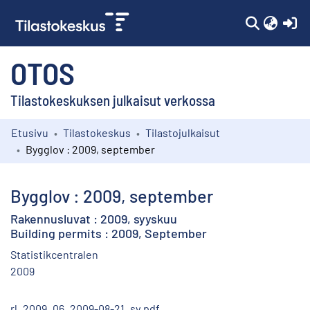
(c
OTOS
Tilastokeskuksen julkaisut verkossa
Etusivu
Tilastokeskus
Tilastojulkaisut
Kokoelmat
Bygglov : 2009, september
Selaa
Bygglov : 2009, september
Rakennusluvat : 2009, syyskuu
Building permits : 2009, September
Statistikcentralen
2009
rl_2009_06_2009-08-21_sv.pdf