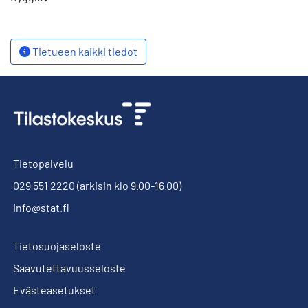
Tietueen kaikki tiedot
Tietopalvelu
029 551 2220
(arkisin klo 9.00-16.00)
info@stat.fi
Tietosuojaseloste
Saavutettavuusseloste
Evästeasetukset